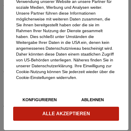
Verwendung unserer Website an unsere Partner für
herunterladen
soziale Medien, Werbung und Analysen weiter.
Unsere Partner führen diese Informationen
möglicherweise mit weiteren Daten zusammen, die
Bildquelle: ATU Flottenlösungen
Sie ihnen bereitgestellt haben oder die sie im
Rahmen Ihrer Nutzung der Dienste gesammelt
Über ATU
haben. Dies schließt unter Umständen die
Weitergabe Ihrer Daten in die USA ein, denen kein
Im Jahr 1985 in Weiden (Oberpfalz) gegründet, ist ATU
angemessenes Datenschutzniveau bescheinigt wird.
Daher könnten diese Daten einem staatlichen Zugriff
mit rund 530 Filialen die führende Werkstattkette in
von US-Behörden unterliegen. Näheres finden Sie in
Deutschland. Neben dem Privatkundengeschäft
unserer Datenschutzerklärung. Ihre Einwilligung zur
gehören seit fast zwei Jahrzehnten auch umfassende
Cookie-Nutzung können Sie jederzeit wieder über die
Rundum-Services im Bereich der Firmenfuhrparks zum
Cookie-Einstellungen widerrufen.
Portfolio des Unternehmens. ATU Flottenlösungen
richtet sich dabei an Fahrzeuge aller Marken und
Modelle – von Kleinwagen bis hin zu 3,5-t-Transportern.
KONFIGURIEREN
ABLEHNEN
Als erfahrener Partner im Bereich Flottenlösungen
unterstützen wir mit maßgeschneiderten
ALLE AKZEPTIEREN
Komplettservices bei den täglichen Aufgaben rund um
die Verwaltung Ihrer Flotte. ATU verfügt neben