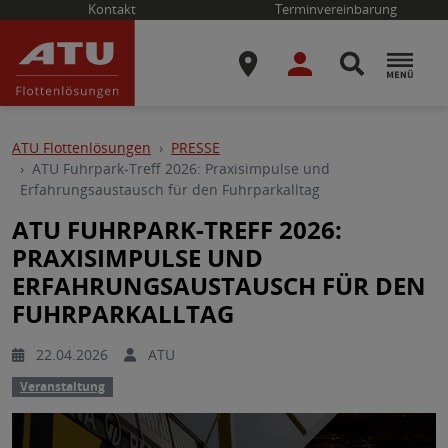
Kontakt
Terminvereinbarung
ATU Flottenlösungen
PRESSE
ATU Fuhrpark-Treff 2026: Praxisimpulse und
Erfahrungsaustausch für den Fuhrparkalltag
ATU FUHRPARK-TREFF 2026:
PRAXISIMPULSE UND
ERFAHRUNGSAUSTAUSCH FÜR DEN
FUHRPARKALLTAG
22.04.2026
ATU
Veranstaltung