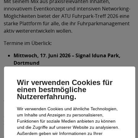
Mit seinem Mix aus praxisrelevanten Inhalten,
innovativem Eventkonzept und intensiven Networking-
Möglichkeiten bietet der ATU Fuhrpark-Treff 2026 eine
starke Plattform für alle, die ihr Fuhrparkmanagement
aktiv weiterentwickeln wollen.
Termine im Überlick:
Mittwoch, 17. Juni 2026 – Signal Iduna Park,
Dortmund
Mittwoch, 23. September 2026 – Allianz Arena,
Münche
Wir verwenden Cookies für
einen bestmögliche
Nutzererfahrung.
Weitere Informationen unter:
Wir verwenden Cookies und ähnliche Technologien,
https://www.atu-
um Inhalte und Anzeigen zu personalisieren,
flottenloesungen.de/de/content/fuhrparktreff.html
Funktionen für soziale Medien anbieten zu können
und die Zugriffe auf unserer Website zu analysieren.
📄 Text als PDF-Datei herunterladen
🖼️ Bild
Außerdem geben wir Informationen zu Ihrer