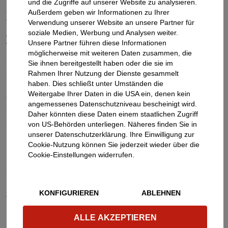
und die Zugriffe auf unserer Website zu analysieren.
zentraler Aspekt, gerade wenn es um die Entscheidung
Außerdem geben wir Informationen zu Ihrer
für E-Modelle von Newcomern geht. Denn bei
Verwendung unserer Website an unsere Partner für
Anbietern, die zum jetzigen Zeitpunkt keine eigenen
soziale Medien, Werbung und Analysen weiter.
Unsere Partner führen diese Informationen
Werkstattstrukturen in Deutschland besitzen, mangelt
möglicherweise mit weiteren Daten zusammen, die
es oft an Inspektionsplänen oder Ersatzteilen, um
Sie ihnen bereitgestellt haben oder die sie im
Services korrekt und effizient durchführen zu können.
Rahmen Ihrer Nutzung der Dienste gesammelt
Hier müssen die Hersteller schnellstmöglich
haben. Dies schließt unter Umständen die
zuverlässige Lösungen liefern. Denn wenn sich die
Weitergabe Ihrer Daten in die USA ein, denen kein
angemessenes Datenschutzniveau bescheinigt wird.
Standzeiten der Flottenfahrzeuge erhöhen, weil After-
Daher könnten diese Daten einem staatlichen Zugriff
Sales-Prozesse nicht geregelt sind, werden
von US-Behörden unterliegen. Näheres finden Sie in
Leasingfirmen, Autovermieter und auch andere
unserer Datenschutzerklärung. Ihre Einwilligung zur
Großkunden dies nicht lange tolerieren.
Cookie-Nutzung können Sie jederzeit wieder über die
Cookie-Einstellungen widerrufen.
KONFIGURIEREN
ABLEHNEN
WIE HILFT ATU FLOTTENLÖSUNGEN
NEUEN ANBIETERN BEI DER
ALLE AKZEPTIEREN