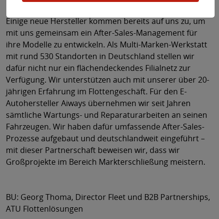
MARKTERSCHLIESSUNG?
Einige neue Hersteller kommen bereits auf uns zu, um
mit uns gemeinsam ein After-Sales-Management für
ihre Modelle zu entwickeln. Als Multi-Marken-Werkstatt
mit rund 530 Standorten in Deutschland stellen wir
dafür nicht nur ein flächendeckendes Filialnetz zur
Verfügung. Wir unterstützen auch mit unserer über 20-
jährigen Erfahrung im Flottengeschäft. Für den E-
Autohersteller Aiways übernehmen wir seit Jahren
sämtliche Wartungs- und Reparaturarbeiten an seinen
Fahrzeugen. Wir haben dafür umfassende After-Sales-
Prozesse aufgebaut und deutschlandweit eingeführt –
mit dieser Partnerschaft beweisen wir, dass wir
Großprojekte im Bereich Markterschließung meistern.
BU: Georg Thoma, Director Fleet und B2B Partnerships,
ATU Flottenlösungen