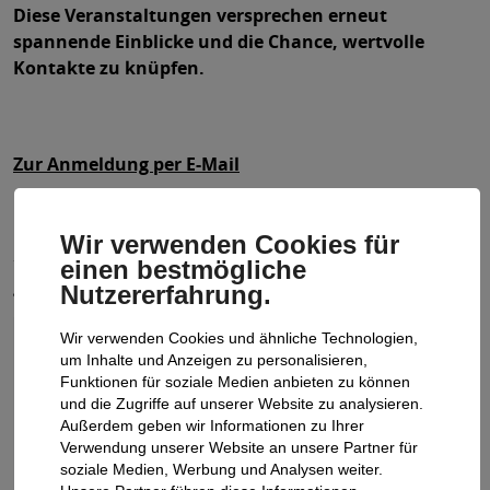
Diese Veranstaltungen versprechen erneut
spannende Einblicke und die Chance, wertvolle
Kontakte zu knüpfen.
Zur Anmeldung per E-Mail
Guido Grewe
Key Account Manager
Wir verwenden Cookies für
+49 (0) 162 270 5241
einen bestmögliche
guido.grewe@de.atu.eu
Nutzererfahrung.
Wir verwenden Cookies und ähnliche Technologien,
Weitere Beiträge
um Inhalte und Anzeigen zu personalisieren,
Funktionen für soziale Medien anbieten zu können
und die Zugriffe auf unserer Website zu analysieren.
Außerdem geben wir Informationen zu Ihrer
Verwendung unserer Website an unsere Partner für
soziale Medien, Werbung und Analysen weiter.