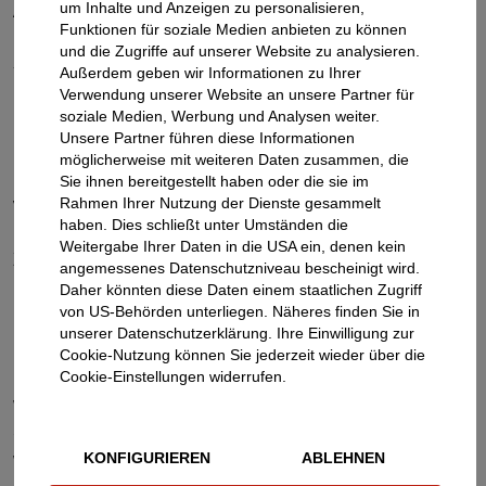
um Inhalte und Anzeigen zu personalisieren,
Autos fühlen.
Funktionen für soziale Medien anbieten zu können
und die Zugriffe auf unserer Website zu analysieren.
Außerdem geben wir Informationen zu Ihrer
Verwendung unserer Website an unsere Partner für
soziale Medien, Werbung und Analysen weiter.
PRIVATE NUTZUNG VON
Unsere Partner führen diese Informationen
POOLFAHRZEUGEN
möglicherweise mit weiteren Daten zusammen, die
Sie ihnen bereitgestellt haben oder die sie im
Rahmen Ihrer Nutzung der Dienste gesammelt
Viele Mitarbeitende nutzen ihren Dienstwagen auch für
haben. Dies schließt unter Umständen die
private Fahrten – ob zum Pendeln zwischen Büro und
Weitergabe Ihrer Daten in die USA ein, denen kein
Zuhause oder zum Wochenendausflug mit der Familie.
angemessenes Datenschutzniveau bescheinigt wird.
Die erlaubte Nutzung ist in der Car Policy des
Daher könnten diese Daten einem staatlichen Zugriff
Unternehmens festgelegt.
von US-Behörden unterliegen. Näheres finden Sie in
unserer Datenschutzerklärung. Ihre Einwilligung zur
Grundsätzlich verursachen privat genutzte Dienstwagen
Cookie-Nutzung können Sie jederzeit wieder über die
Cookie-Einstellungen widerrufen.
höhere Kilometerkosten, auch im Hinblick auf den
Werteverlust oder die Wartung. Außerdem entsteht
dem Unternehmen ein größerer Verwaltungsaufwand,
wenn Mitarbeitende ihren Dienstwagen auch in der
KONFIGURIEREN
ABLEHNEN
Freizeit fahren. Denn dies stellt einen geldwerten Vorteil