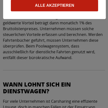
dar, den Arbeitnehmer versteuern müssen. Dazu gibt es
ALLE AKZEPTIEREN
unterschiedliche Regelungen. Häufig machen
Mitarbeitende von der 1%-Regel Gebrauch. Der
geldwerte Vorteil beträgt dann monatlich 1% des
Bruttolistenpreises. Unternehmen müssen solche
steuerlichen Vorteile erfassen und berechnen. Werden
Fahrtenbücher geführt, müssen Unternehmen diese
überprüfen. Beim Poolwagensystem, dass
ausschließlich für dienstliche Fahrten genutzt wird,
entfällt dieser bürokratische Aufwand.
WANN LOHNT SICH EIN
DIENSTWAGEN?
Für viele Unternehmen ist Carsharing eine effiziente
Lösung, doch in manchen Fällen ist der Einsatz von