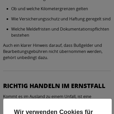
Ob und welche Kilometergrenzen gelten
Wie Versicherungsschutz und Haftung geregelt sind
Welche Meldefristen und Dokumentationspflichten
bestehen
Auch ein klarer Hinweis darauf, dass Bußgelder und
Bearbeitungsgebühren nicht übernommen werden,
gehört unbedingt dazu.
RICHTIG HANDELN IM ERNSTFALL
Kommt es im Ausland zu einem Unfall, ist eine
lückenlose Dokumentation entscheidend. Fotos vom
Schaden sowie vollständige Informationen zum
Wir verwenden Cookies für