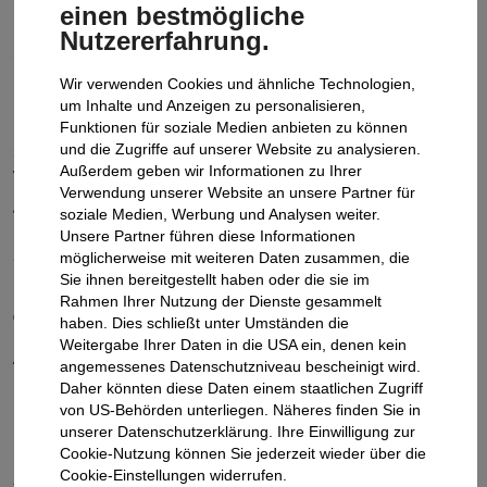
Unfallhergang helfen, die Regulierung zu beschleunigen
einen bestmögliche
und unnötige Kosten zu vermeiden. Empfehlenswert ist
Nutzererfahrung.
es daher, den Europäischen Unfallbericht stets im
Fahrzeug mitzuführen.
Wir verwenden Cookies und ähnliche Technologien,
um Inhalte und Anzeigen zu personalisieren,
Bei einem Diebstahl zählt vor allem eines: schnelles und
Funktionen für soziale Medien anbieten zu können
strukturiertes Handeln. Nur so können
und die Zugriffe auf unserer Website zu analysieren.
Außerdem geben wir Informationen zu Ihrer
Versicherungsschutz und interne Prozesse reibungslos
Verwendung unserer Website an unsere Partner für
greifen.
soziale Medien, Werbung und Analysen weiter.
Unsere Partner führen diese Informationen
möglicherweise mit weiteren Daten zusammen, die
Sie ihnen bereitgestellt haben oder die sie im
Rahmen Ihrer Nutzung der Dienste gesammelt
TECHNISCHER CHECK VOR DER
haben. Dies schließt unter Umständen die
Weitergabe Ihrer Daten in die USA ein, denen kein
ABREISE
angemessenes Datenschutzniveau bescheinigt wird.
Daher könnten diese Daten einem staatlichen Zugriff
Neben organisatorischen Maßnahmen spielt auch der
von US-Behörden unterliegen. Näheres finden Sie in
Fahrzeugzustand eine wichtige Rolle. Ein technischer
unserer Datenschutzerklärung. Ihre Einwilligung zur
Check vor der Urlaubsfahrt kann helfen, Risiken deutlich
Cookie-Nutzung können Sie jederzeit wieder über die
Cookie-Einstellungen widerrufen.
zu reduzieren.