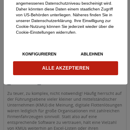
angemessenes Datenschutzniveau bescheinigt wird.
Daher könnten diese Daten einem staatlichen Zugriff
von US-Behörden unterliegen. Näheres finden Sie in
unserer Datenschutzerklärung. Ihre Einwilligung zur
Cookie-Nutzung können Sie jederzeit wieder über die
Cookie-Einstellungen widerrufen.
KONFIGURIEREN
ABLEHNEN
Ab wann lohnen sich digitale
Flottenlösungen? Der Mehrwert digitaler
ALLE AKZEPTIEREN
Tools für KMU
03.05.2024
ATU
Zu teuer, zu komplex, nicht notwendig! Häufig herrscht auf
der Führungsebene vieler kleiner und mittelständischer
Unternehmen (KMU) die Meinung, digitale Flottenlösungen
wären lediglich für große Organisationen mit zahlreichen
Firmenfahrzeugen sinnvoll. Statt also auf eine
entsprechende Software zu vertrauen, hält eine Vielzahl
von KMUs weiterhin an Excel-Listen oder ihren