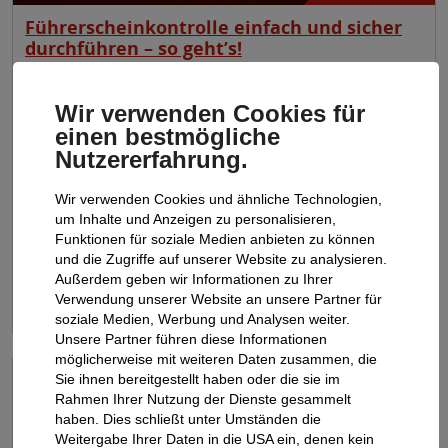
Führerscheinkontrolle einfach und sicher
durchführen – so geht’s!
06.05.2025
ATU
Wir verwenden Cookies für
Die regelmäßige Überprüfung der Führerscheindokumente
einen bestmögliche
gehört zu den zentralen Aufgaben in der
Fuhrparkverwaltung. In diesem Blogbeitrag erfahren Sie,
Nutzererfahrung.
welche rechtlichen Konsequenzen drohen, wenn ein
Fuhrparkmanager zu nachlässig mit seiner Pflicht umgeht,
Wir verwenden Cookies und ähnliche Technologien,
wie oft die Kontrolle überhaupt notwendig ist und warum
um Inhalte und Anzeigen zu personalisieren,
digitale Prüfmethoden wie die neue ATU
Funktionen für soziale Medien anbieten zu können
Führerscheinkontrolle Ihren Arbeitsalltag deutlich
und die Zugriffe auf unserer Website zu analysieren.
erleichtern können.
Außerdem geben wir Informationen zu Ihrer
Verwendung unserer Website an unsere Partner für
weiterlesen
soziale Medien, Werbung und Analysen weiter.
Unsere Partner führen diese Informationen
möglicherweise mit weiteren Daten zusammen, die
Sie ihnen bereitgestellt haben oder die sie im
Rahmen Ihrer Nutzung der Dienste gesammelt
haben. Dies schließt unter Umständen die
Weitergabe Ihrer Daten in die USA ein, denen kein